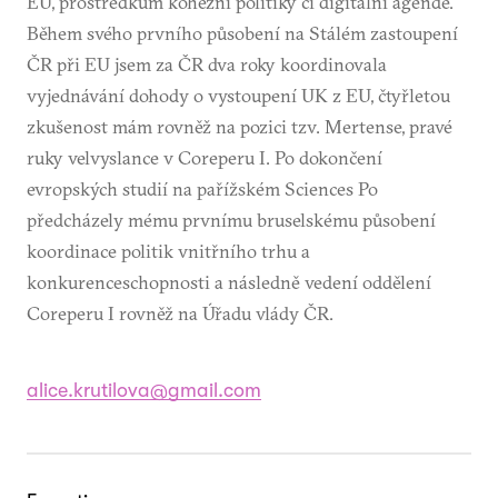
EU, prostředkům kohezní politiky či digitální agendě.
Během svého prvního působení na Stálém zastoupení
ČR při EU jsem za ČR dva roky koordinovala
vyjednávání dohody o vystoupení UK z EU, čtyřletou
zkušenost mám rovněž na pozici tzv. Mertense, pravé
ruky velvyslance v Coreperu I. Po dokončení
evropských studií na pařížském Sciences Po
předcházely mému prvnímu bruselskému působení
koordinace politik vnitřního trhu a
konkurenceschopnosti a následně vedení oddělení
Coreperu I rovněž na Úřadu vlády ČR.
alice.krutilova@gmail.com