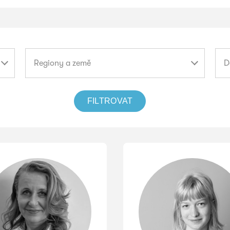
Regiony
Dos
Regiony a země
D
a
země
FILTROVAT