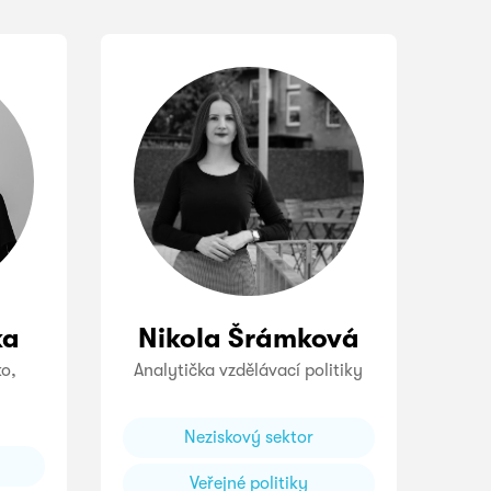
ka
Nikola Šrámková
ko,
Analytička vzdělávací politiky
Neziskový sektor
Veřejné politiky