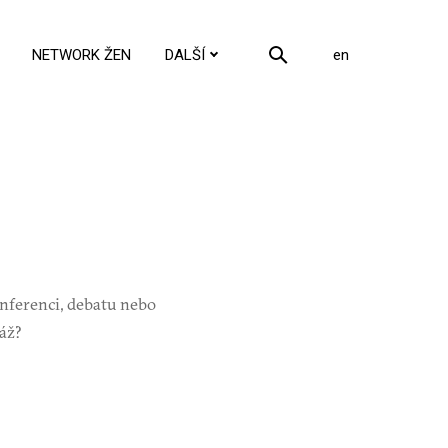
cs
NETWORK ŽEN
DALŠÍ
en
onferenci, debatu nebo
áž?