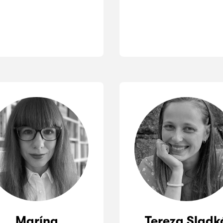
Marína
Tereza Sladk