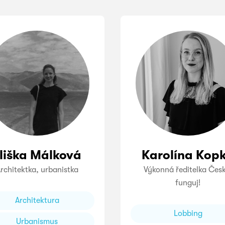
liška Málková
Karolína Kop
rchitektka, urbanistka
Výkonná ředitelka Čes
funguj!
Architektura
Lobbing
Urbanismus