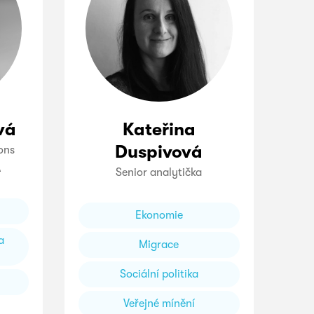
vá
Kateřina
Duspivová
ons
A
Senior analytička
Ekonomie
a
Migrace
Sociální politika
Veřejné mínění