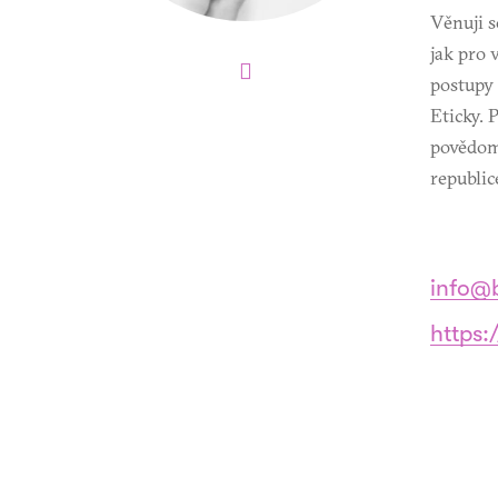
Věnuji s
jak pro 
postupy 
Eticky. 
povědom
republic
info@
https