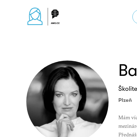
Ba
Školite
Plzeň
Mám více
mezináro
Přednáší