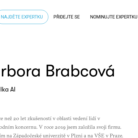
NAJDĚTE EXPERTKU
PŘIDEJTE SE
NOMINUJTE EXPERTKU
rbora Brabcová
lka AI
 než 20 let zkušeností v oblasti vedení lidí v
dním koncernu. V roce 2019 jsem založila svoji firmu.
m na Západočeské univerzitě v Plzni a na VŠE v Praze.