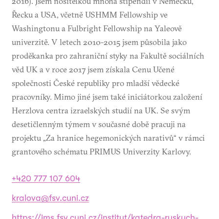
2016). Jsem nositelkou mnoha stipendií v Německu,
Řecku a USA, včetně USHMM Fellowship ve
Washingtonu a Fulbright Fellowship na Yaleově
univerzitě. V letech 2010-2015 jsem působila jako
proděkanka pro zahraniční styky na Fakultě sociálních
věd UK a v roce 2017 jsem získala Cenu Učené
společnosti České republiky pro mladší vědecké
pracovníky. Mimo jiné jsem také iniciátorkou založení
Herzlova centra izraelských studií na UK. Se svým
desetičlenným týmem v současné době pracuji na
projektu „Za hranice hegemonických narativů“ v rámci
grantového schématu PRIMUS Univerzity Karlovy.
+420 777 107 604
kralova@fsv.cuni.cz
https://ims.fsv.cuni.cz/institut/katedra-ruskych-