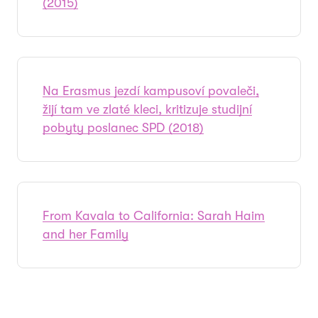
(2015)
Na Erasmus jezdí kampusoví povaleči,
žijí tam ve zlaté kleci, kritizuje studijní
pobyty poslanec SPD (2018)
From Kavala to California: Sarah Haim
and her Family