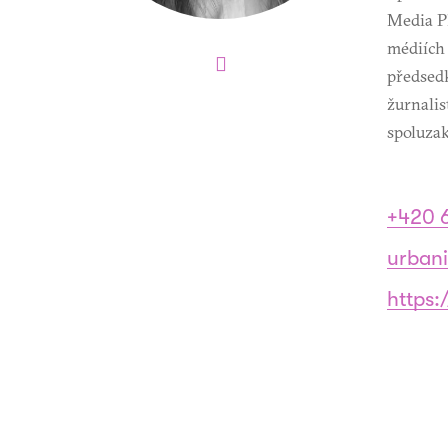
Media Pl
médiích
předsed
žurnalis
spoluzak
+420 
urban
https