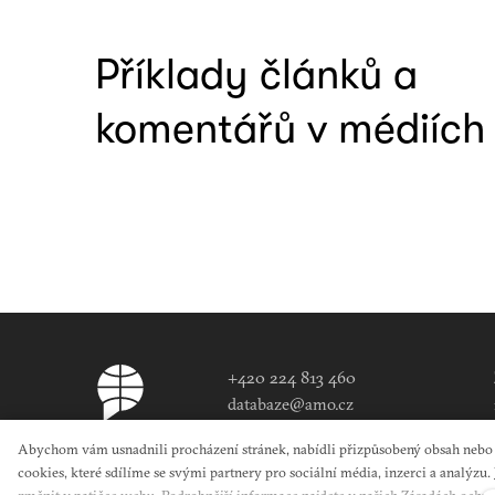
Příklady článků a
komentářů v médiích
+420 224 813 460
databaze@amo.cz
Abychom vám usnadnili procházení stránek, nabídli přizpůsobený obsah neb
cookies, které sdílíme se svými partnery pro sociální média, inzerci a analýzu.
změnit v patičce webu. Podrobnější informace najdete v našich Zásadách ochr