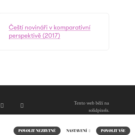
Čeští novináři v komparativní
perspektivě (2017)
Tento web běží na
solidpixels.
POVOLIT NEZBYTNÉ
NASTAVENÍ
POVOLIT VŠE