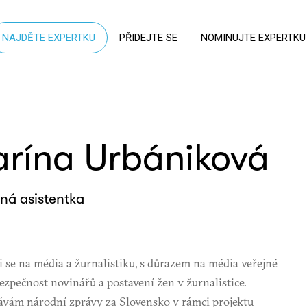
NAJDĚTE EXPERTKU
PŘIDEJTE SE
NOMINUJTE EXPERTKU
rína Urbániková
ná asistentka
 se na média a žurnalistiku, s důrazem na média veřejné
bezpečnost novinářů a postavení žen v žurnalistice.
ávám národní zprávy za Slovensko v rámci projektu