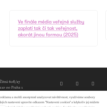
Ve finále média veřejné služby
zaplatí tak či tak veřejnost,
akorát jinou formou (2025)
Žitná 608/27
110 00 Praha 1
o reklamu a mohli anonymně analyzovat návštěvnost, využíváme soubory
 Jejich nastavení upravíte odkazem "Nastavení cookies" a kdykoliv jej můžete
any osobních údajů a používání souborů cookies. Souhlasíte s používáním