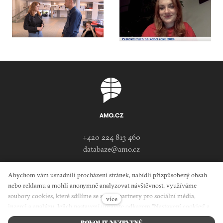
+420 224 813 460
databaze@amo.cz
Žitná 608/27
Abychom vám usnadnili procházení stránek, nabídli přizpůsobený obsah
nebo reklamu a mohli anonymně analyzovat návštěvnost, využíváme
110 00 Praha 1
soubory cookies, které sdílíme se svými partnery pro sociální média,
více
inzerci a analýzu. Jejich nastavení upravíte odkazem "Nastavení cookies" a
kdykoliv jej můžete změnit v patičce webu. Podrobnější informace najdete v
POVOLIT NEZBYTNÉ