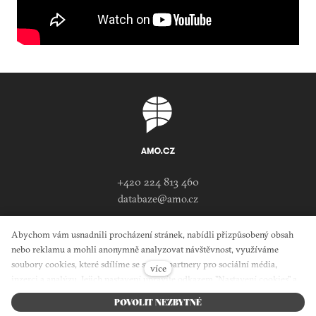
+420 224 813 460
databaze@amo.cz
Žitná 608/27
Abychom vám usnadnili procházení stránek, nabídli přizpůsobený obsah
nebo reklamu a mohli anonymně analyzovat návštěvnost, využíváme
110 00 Praha 1
soubory cookies, které sdílíme se svými partnery pro sociální média,
více
inzerci a analýzu. Jejich nastavení upravíte odkazem "Nastavení cookies" a
kdykoliv jej můžete změnit v patičce webu. Podrobnější informace najdete v
POVOLIT NEZBYTNÉ
našich Zásadách ochrany osobních údajů a používání souborů cookies.