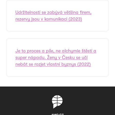
Udržitelností se zabývá většina firem,
rezervy jsou v komunikaci (2023)
Je to proces a píle, ne alchymie štěstí a
super nápadu. Ženy v Česku se učí
nebát se rozjet vlastní byznys (2022)