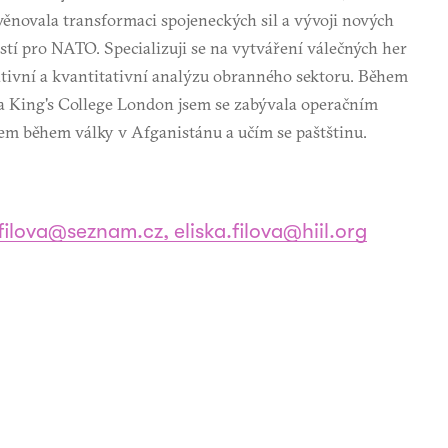
věnovala transformaci spojeneckých sil a vývoji nových
tí pro NATO. Specializuji se na vytváření válečných her
ativní a kvantitativní analýzu obranného sektoru. Během
a King's College London jsem se zabývala operačním
m během války v Afganistánu a učím se paštštinu.
.filova@seznam.cz, eliska.filova@hiil.org