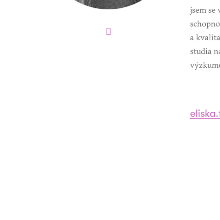
jsem se 
schopnos
a kvalit
studia n
výzkume
eliska