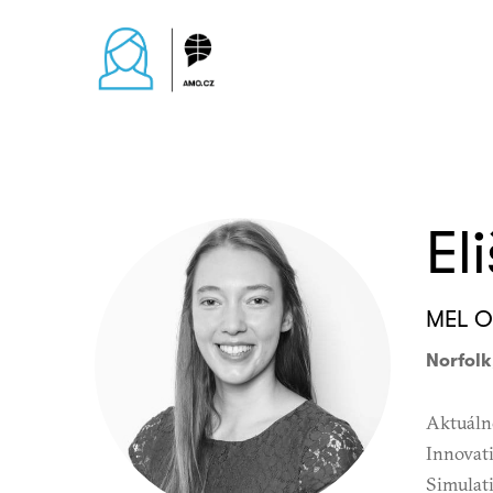
El
MEL Of
Norfolk
Aktuálně
Innovati
Simulat