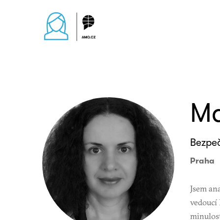
Ma
Bezpeč
Praha
Jsem ana
vedoucí
minulost