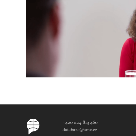
+420 224 813 460
databaze@amo.cz