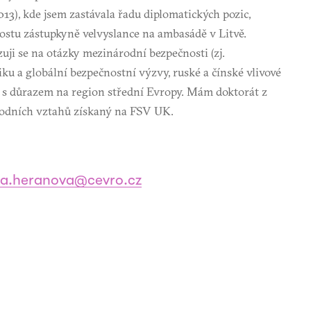
13), kde jsem zastávala řadu diplomatických pozic,
ostu zástupkyně velvyslance na ambasádě v Litvě.
zuji se na otázky mezinárodní bezpečnosti (zj.
iku a globální bezpečnostní výzvy, ruské a čínské vlivové
 s důrazem na region střední Evropy. Mám doktorát z
odních vztahů získaný na FSV UK.
na.heranova@cevro.cz