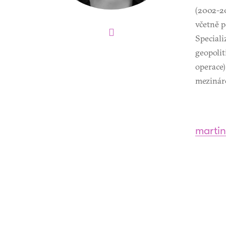
(2002-20
včetně p
Speciali
geopolit
operace)
mezinár
marti