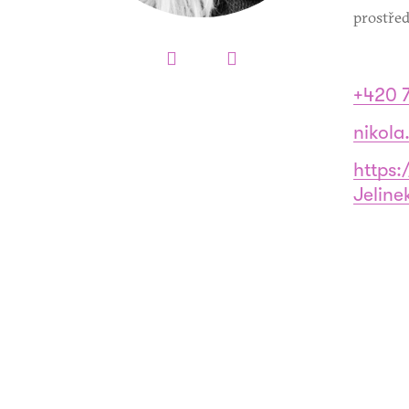
prostřed
+420 7
nikola
https:
Jeline