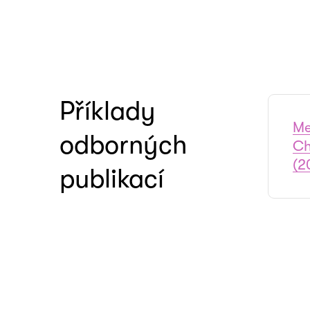
Příklady
Me
odborných
Ch
(2
publikací