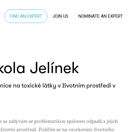
FIND AN EXPERT
JOIN US
NOMINATE AN EXPERT
kola Jelínek
ice na toxické látky v životním prostředí v
 se zabývám se problematikou spaloven odpadů a jejich
 životní prostředí. Podílím se na vzorkování životního