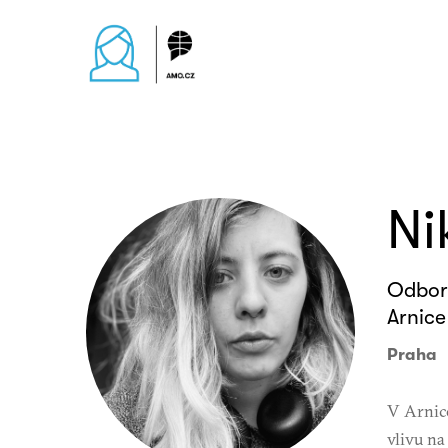
Ni
Odborn
Arnice
Praha
V Arnice
vlivu na