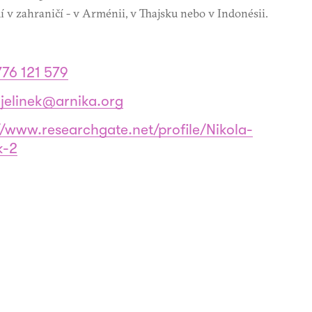
í v zahraničí - v Arménii, v Thajsku nebo v Indonésii.
76 121 579
.jelinek@arnika.org
//www.researchgate.net/profile/Nikola-
k-2