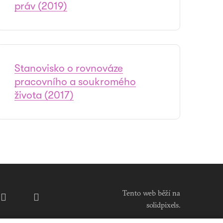
práv (2019)
Stanovisko o rovnováze
pracovního a soukromého
života (2017)
Tento web běží na
solidpixels.