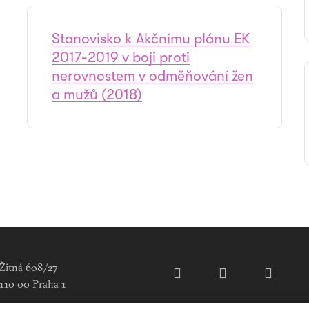
Stanovisko k Akčnímu plánu EK
2017-2019 v boji proti
nerovnostem v odměňování žen
a mužů (2018)
Žitná 608/27
110 00 Praha 1