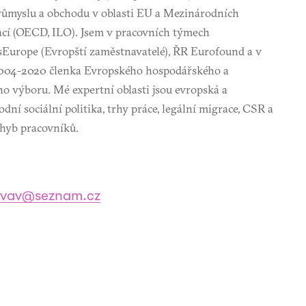
růmyslu a obchodu v oblasti EU a Mezinárodních
ací (OECD, ILO). Jsem v pracovních týmech
sEurope (Evropští zaměstnavatelé), ŘR Eurofound a v
2004-2020 členka Evropského hospodářského a
ho výboru. Mé expertní oblasti jsou evropská a
dní sociální politika, trhy práce, legální migrace, CSR a
ohyb pracovníků.
ovav@seznam.cz