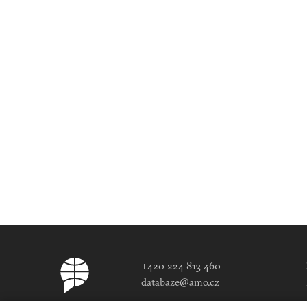
+420 224 813 460
databaze@amo.cz