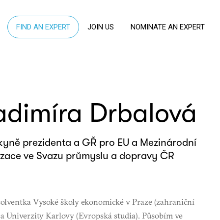
FIND AN EXPERT
JOIN US
NOMINATE AN EXPERT
adimíra Drbalová
yně prezidenta a GŘ pro EU a Mezinárodní
zace ve Svazu průmyslu a dopravy ČR
olventka Vysoké školy ekonomické v Praze (zahraniční
a Univerzity Karlovy (Evropská studia). Působím ve