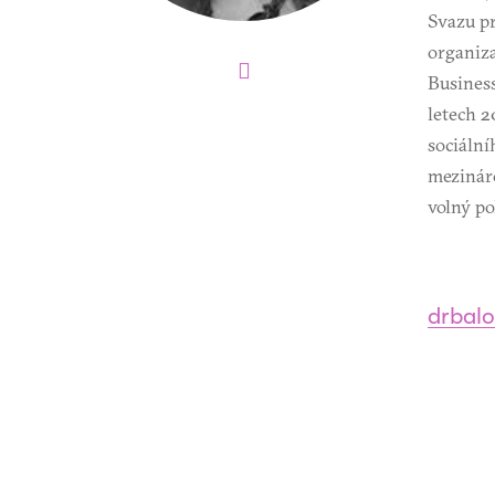
Svazu p
organiz
Busines
letech 
sociální
mezináro
volný p
drbal