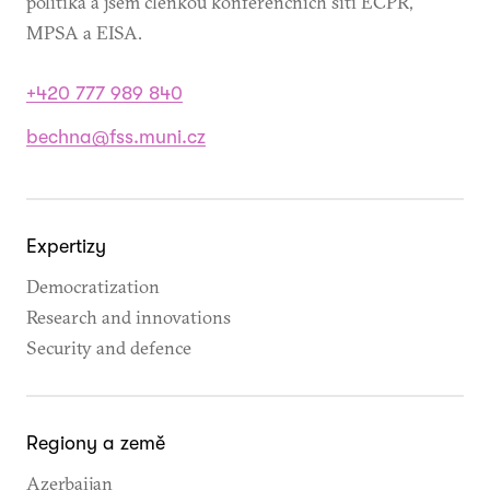
politika a jsem členkou konferenčních sítí ECPR,
MPSA a EISA.
+420 777 989 840
bechna@fss.muni.cz
Expertizy
Democratization
Research and innovations
Security and defence
Regiony a země
Azerbaijan