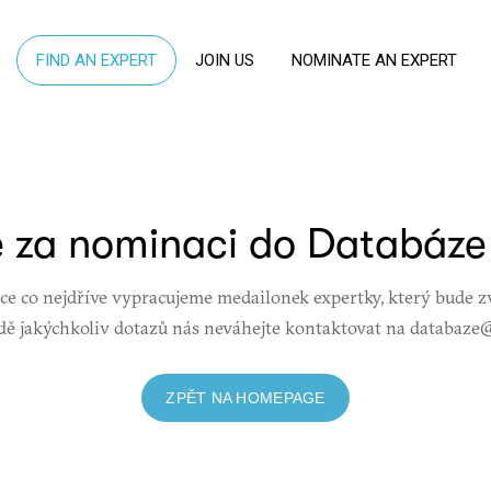
FIND AN EXPERT
JOIN US
NOMINATE AN EXPERT
 za nominaci do Databáze 
e co nejdříve vypracujeme medailonek expertky, který bude zv
dě jakýchkoliv dotazů nás neváhejte kontaktovat na databaze
ZPĚT NA HOMEPAGE