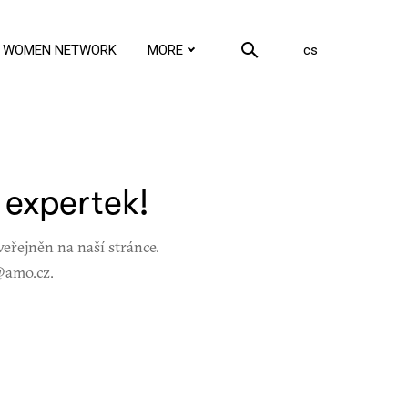
en
WOMEN NETWORK
MORE
cs
expertek!
eřejněn na naší stránce.
@amo.cz.