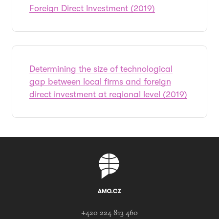
Foreign Direct Investment (2019)
Determining the size of technological
gap between local firms and foreign
direct investment at regional level (2019)
+420 224 813 460